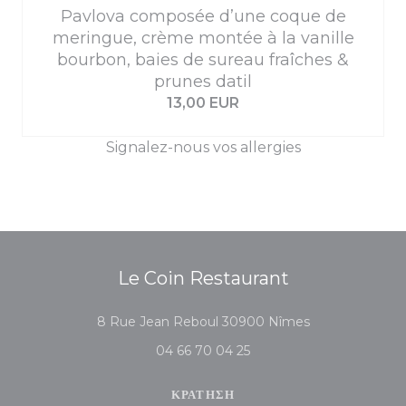
Pavlova composée d’une coque de
meringue, crème montée à la vanille
bourbon, baies de sureau fraîches &
prunes datil
13,00 EUR
Signalez-nous vos allergies
Le Coin Restaurant
((ανοίγει σε νέο π
8 Rue Jean Reboul 30900 Nîmes
04 66 70 04 25
ΚΡΆΤΗΣΗ