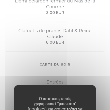
Demi pélardon fermier du Mas de la
Courme
3,00 EUR
Clafoutis de prunes Datil & Reine
Claude
6,00 EUR
CARTE DU SOIR
Entrées
Ο ιστότοπος αυτός
Petite soupe au pistou au basilic thaï
χρησιμοποιεί "μπισκότα"
& parmesan affiné
(cookies) και σας επιτρέπει να