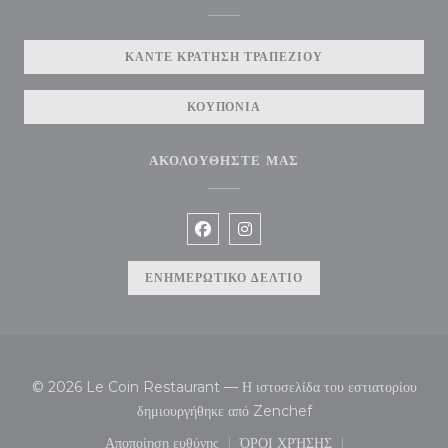
ΚΆΝΤΕ ΚΡΆΤΗΣΗ ΤΡΑΠΕΖΙΟΎ
ΚΟΥΠΌΝΙΑ
ΑΚΟΛΟΥΘΉΣΤΕ ΜΑΣ
Facebook ((ανοίγει σε νέο παράθυρ
Instagram ((ανοίγει σε νέο π
ΕΝΗΜΕΡΩΤΙΚΌ ΔΕΛΤΊΟ
© 2026 Le Coin Restaurant — Η ιστοσελίδα του εστιατορίου
((ανοίγει σε νέο παράθυ
δημιουργήθηκε από
Zenchef
Αποποίηση ευθύνης
ΌΡΟΙ ΧΡΉΣΗΣ