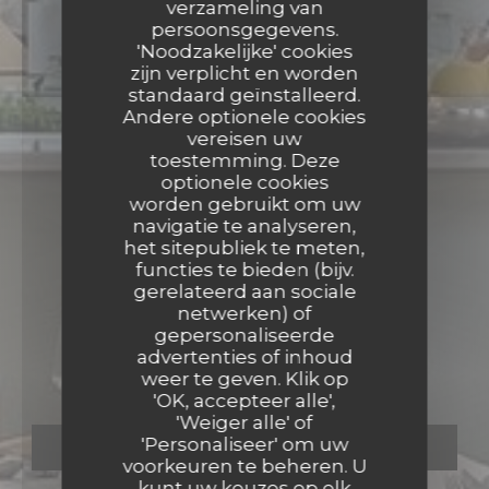
verzameling van
persoonsgegevens.
'Noodzakelijke' cookies
zijn verplicht en worden
standaard geïnstalleerd.
Andere optionele cookies
vereisen uw
toestemming. Deze
optionele cookies
worden gebruikt om uw
navigatie te analyseren,
het sitepubliek te meten,
functies te bieden (bijv.
gerelateerd aan sociale
netwerken) of
BISTRONOMIQUE
•
NÎMES
gepersonaliseerde
LE COIN RESTAURANT
advertenties of inhoud
Le Coin Restaurant
weer te geven. Klik op
'OK, accepteer alle',
'Weiger alle' of
'Personaliseer' om uw
RESERVEER EEN TAFEL
voorkeuren te beheren. U
kunt uw keuzes op elk