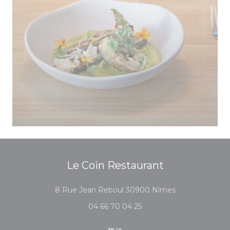
Le Coin Restaurant
((在新窗口中打开)
8 Rue Jean Reboul 30900 Nîmes
04 66 70 04 25