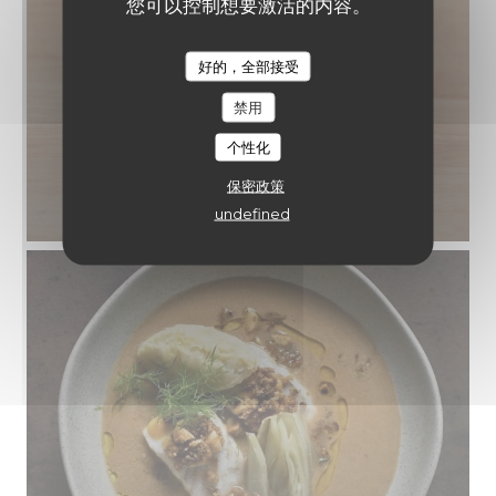
您可以控制想要激活的内容。
好的，全部接受
LE COIN RESTAURANT
禁用
个性化
保密政策
undefined